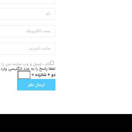
نام ، ایمیل و وب سایت من را 
لطفا پاسخ را به عدد انگلیسی وارد 
دو + شانزده =