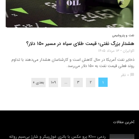
نفت و پتروشیمی
هشدار بزرگ نفتی؛ قیمت طلای سیاه در مسیر ۱۵۰ دلار؟
اکوایران
۱۳ مرداد ۱۴۰۵
ذخایر نفت آمریکا در حال کاهش است و کارشناسان هشدار می‌دهند با تداوم
روند فعلی قیمت نفت به ۱۵۰ دلار می‌رسد.
۰ نظر
chat_bubble
۲
۳
۱۰۹
بعدی »
…
۱
آخرین مقالات
ردمی K100 پرو مکس با باتری غول‌پیکر و شارژ بی‌سیم روانه