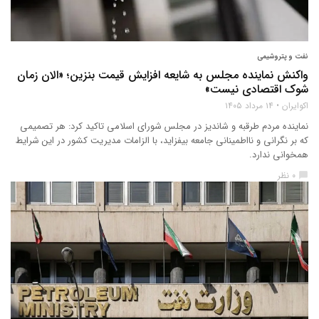
نفت و پتروشیمی
واکنش نماینده مجلس به شایعه افزایش قیمت بنزین؛ «الان زمان
شوک اقتصادی نیست»
اکوایران
۱۴ مرداد ۱۴۰۵
نماینده مردم طرقبه و شاندیز در مجلس شورای اسلامی تاکید کرد: هر تصمیمی
که بر نگرانی و نااطمینانی جامعه بیفزاید، با الزامات مدیریت کشور در این شرایط
همخوانی ندارد.
۰ نظر
chat_bubble