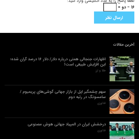
لطفا پاسخ را به عدد انگلیسی وارد کنید:
۱۶ − دو =
آخرین مقالات
اظهارات جنجالی همتی درباره دلار/ دلار ۱۶ درصد گران شده؛
این افزایش طبیعی است!
طلا و ارز
سهم چشمگیر اپل از بازار جهانی گوشی‌های پریمیوم /
سامسونگ در رتبه دوم
فناوری
درخشش ایران در المپیاد جهانی هوش مصنوعی
فناوری