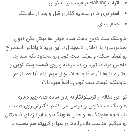
اثرات Halving بر قیمت بیت کوین
‏استراتژی های سرمایه گذاری قبل و بعد از هاوینگ
‏جمع بندی
هاوینگ بیت کوین باعث شده خیلی ها بهش بگن «پول
ضدتورمی» یا «طلای دیجیتال». این رویداد پاداش استخراج
رو نصف میکنه و عرضه بیت کوین رو محدود نگه میداره.
کاهش عرضه، تورم رو کم میکنه و روی
قیمت بیت کوین
و
رفتار ماینرها اثر میذاره. حالا سؤال مهم اینه: آیا بعد از هر
هاوینگ، قیمت بیت کوین واقعاً میره بالا؟
تو این مقاله از
کریپتونگار
به زبان ساده همه چیز درباره
هاوینگ بیت کوین رو بررسی می کنیم. تأثیرش روی قیمت،
تاریخچه هاوینگ ها و حتی هاوینگ تو سایر ارزهای دیجیتال
رو میگیم. مناسب تازه واردهای دنیای کریپتو هم هست تا