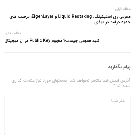
مقاله قبلی
معرفی ری استیکینگ، Liquid Restaking و EigenLayer؛ فرصت های
جدید درآمد در دیفای
مقاله بعدی
کلید عمومی چیست؟ مفهوم Public Key در ارز دیجیتال
پیام بگذارید
آدرس ایمیل شما منتشر نخواهد شد. قسمتهای مورد نیاز علامت گذاری
شده اند *