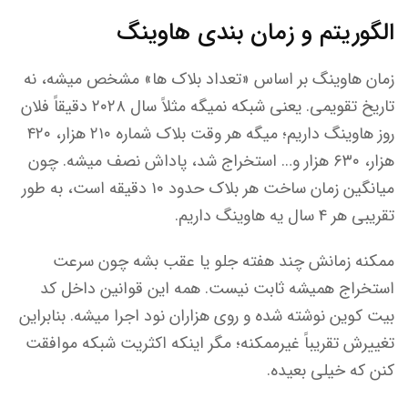
الگوریتم و زمان بندی هاوینگ
زمان هاوینگ بر اساس «تعداد بلاک ها» مشخص میشه، نه
تاریخ تقویمی. یعنی شبکه نمیگه مثلاً سال ۲۰۲۸ دقیقاً فلان
روز هاوینگ داریم؛ میگه هر وقت بلاک شماره ۲۱۰ هزار، ۴۲۰
هزار، ۶۳۰ هزار و… استخراج شد، پاداش نصف میشه. چون
میانگین زمان ساخت هر بلاک حدود ۱۰ دقیقه است، به طور
تقریبی هر ۴ سال یه هاوینگ داریم.
ممکنه زمانش چند هفته جلو یا عقب بشه چون سرعت
استخراج همیشه ثابت نیست. همه این قوانین داخل کد
بیت کوین نوشته شده و روی هزاران نود اجرا میشه. بنابراین
تغییرش تقریباً غیرممکنه؛ مگر اینکه اکثریت شبکه موافقت
کنن که خیلی بعیده.