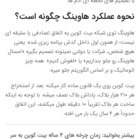
با تصمیم های لحظه ای آدم ها.
نحوه عملکرد هاوینگ چگونه است؟
هاوینگ توی شبکه ‌بیت کوین یه اتفاق تصادفی یا سلیقه ای
نیست؛ از همون اول داخل کدش برنامه ریزی شده. یعنی
هیچ شخص، شرکت یا دولتی نمیتونه تصمیم بگیره «امسال
هاوینگ رو جلو بندازیم» یا «لغوش کنیم». همه چیز
اتوماتیک و بر اساس الگوریتم جلو میره.
بیت کوین روی یک قانون ساده کار میکنه: بعد از استخراج
هر ۲۱۰ هزار بلاک، پاداش بلاک نصف میشه. با توجه به اینکه
ساخت هر بلاک تقریباً ۱۰ دقیقه طول میکشه، این اتفاق
حدوداً هر ۴ سال یک بار می افته.
بیشتر بخوانید: زمان چرخه های ۴ ساله بیت کوین به سر