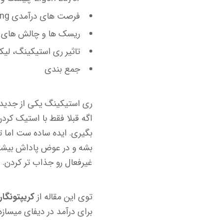
فرصت های درآمدی Restaking و Liquid Restaking
ریسک ها و چالش های Restaking و ایگن لیر (EigenLayer
تاثیر ری استیکینگ، لیکویید استیکینگ 
جمع بندی
ری استیکینگ یکی از جدیدت
اگه قبلا فقط با استیک کردن
غیرفعال رو جذاب تر کردن. از طرفی Liquid Restaking هم اومده تا نقدشوندگی رو ح
توی این مقاله از
کریپتونگار
برای درآمد در دیفای میسازه