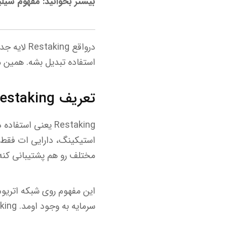
بیشتر بخوانید: مفهوم شیلینگ (Shilling) در بازار ارز دیجیتال چیست؟ نحوه محافظت از ارز
درواقع ng
استفاده تبدیل بشه. همین م
تعریف Restaking
Restaking یعنی ا
مختلف رو هم پشتیبانی کنه
این مفهوم روی شبکه اتریو
سرمایه به وجود اومد. Restaking یکی از مهم ترین اون هاست.