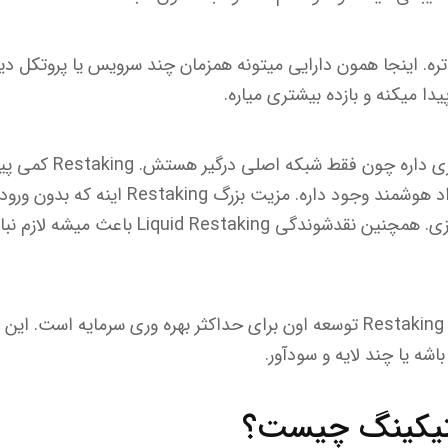
 یه قدم جلوتره. اینجا همون دارایی میتونه همزمان چند سرویس یا پروتکل
پیدا میکنه و بازده بیشتری میاره.
Staking سنتی ریسک کمتری دار
اسلشینگ یا مشکلات قرارداد هوشمند وجود داره. م
درآمد غیرفعال بیشتری بسازی. همچنین نقدشوندگی 
درواقع، Staking پایه ایه و Restaking توسعه اون برای حداکثر بهره وری سرمایه
اشه یا چند لایه و سودآور.
ستیکینگ چیست؟