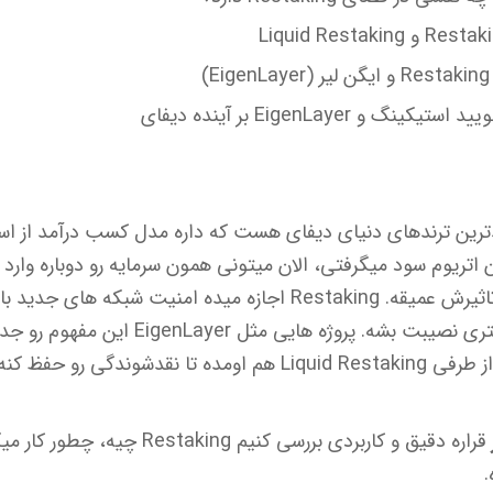
)
و EigenLayer بر آینده دیفای
رین ترندهای دنیای دیفای هست که داره مدل کسب درآمد از اس
 اتریوم سود میگرفتی، الان میتونی همون سرمایه رو دوباره وارد 
بگیری. ایده ساده ست اما تاثیرش عمیقه. Restaking اجازه میده امنیت 
بشه و در عوض پاداش بیشتری نصیبت بشه. پروژه
فظ کنه و سرمایه قفل نشه.
قراره دقیق و کاربردی بررسی کنیم ing
.