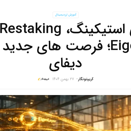
آموزش ارزدیجیتال
EigenLayer؛ فرصت های جدی
دیفای
کریپتونگار
۲۷ بهمن ۱۴۰۴