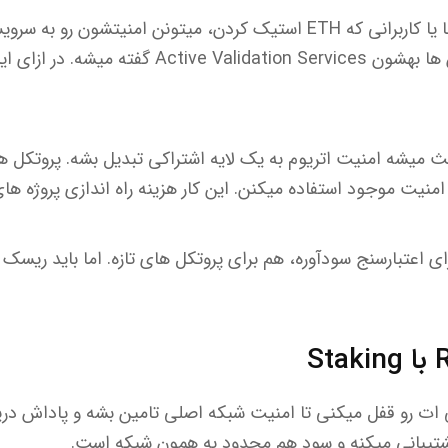
در این ساختار، اعتبارسنج ها یا کاربرانی که ETH استیک کردن، میتونن امنی
Active Va گفته میشه.
در ازای ا
ظر فنی، Restaking باعث میشه امنیت اتریوم به یک لایه اشتراکی تبدیل بشه. پ
منیت موجود استفاده میکنن. این کار هزینه راه اندازی پروژه های
ه Restaking هم برای اعتبارسنج سودآوره، هم برای پروتکل های تازه. اما باید
دارایی ات رو قفل میکنی تا امنیت شبکه اصلی تامین بشه و پاداش د
شتیبانی میکنه و سود هم محدود به همون شبکه است.