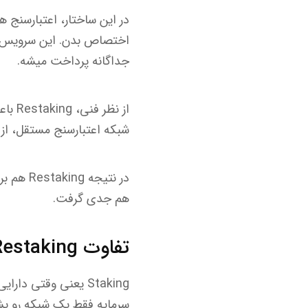
اختصاص بدن. این سرویس ها بهشون lidation Services
جداگانه پرداخت میشه.
از ن
شبکه اعتبارسنج مستقل، از ا
در نتیج
هم جدی گرفت.
تفاوت Restaking با Staking
Staking یعنی وقتی 
سرمایه فقط یک شبکه رو پ