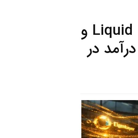
معرفی ری استیکینگ، Liquid Restaking و
د درآمد در