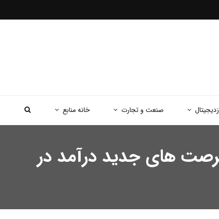
زدیجیتال
صنعت و تجارت
خانه منابع
ی استیکینگ، Liquid Restaking و EigenLayer؛ فرصت های جدید درآمد در