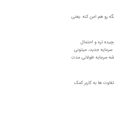
 دیگه رو هم امن کنه. یعنی
ه چون فقط شبکه اصلی درگیر هستش. Restaking کمی پیچیده تره و احتمال
زیت بزرگ Restaking اینه که بدون ورود سرمایه جدید، میتونی
Liquid Restaking باعث میشه لازم نباشه سرمایه طولانی مدت
 است. این تفاوت ها به کاربر کمک