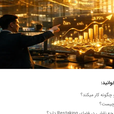
انید:
گونه کار میکند؟
 چیست؟