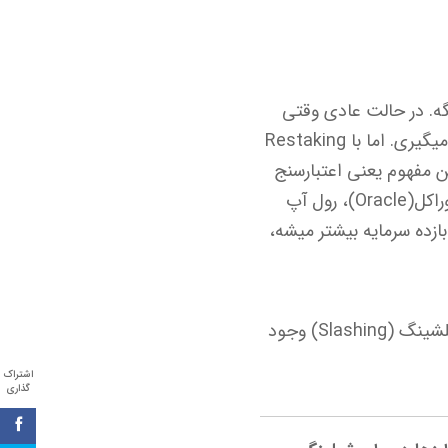
گه. در حالت عادی وقتی
اتریوم رو استیک میکنی، فقط امنیت شبکه اتریوم رو تامین میکنی و پاداش همون شبکه رو میگیری. اما با Restaking
ن مفهوم یعنی اعتبارسنج
ها یا استیکرها امنیتشون رو به سرویس های دیگه هم قرض میدن. این سرویس ها میتونن اوراکل(Oracle)، رول آپ
یکنی. پس بازده سرمایه بیشتر میشه،
البته این مدل بدون ریسک نیست. چون اگه یکی از سرویس ها دچار مشکل بشه، احتمال اسلشینگ (Slashing) وجود
اشتراک
گذاری