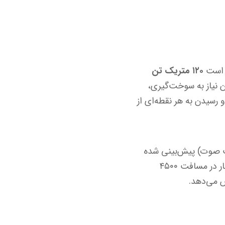
ر است
۱۲۰ متریک تن
 نیاز به سوخت‌گیری،
 رسیدن به هر نقطه‌ای از
 کروز آن ۰.۸۵ ماخ (نزدیک به سرعت صوت) پیش‌بینی شده
است. این در حالی است که ترابری سنگین فعلی چین، یعنی Y-۲۰، تنها قادر به حمل ۶۶ تن بار در مسافت ۴۵۰۰