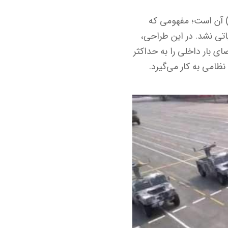
ژگی تعیین‌کننده این هواپیما، طراحی «بال-بدنه آمیخته» (Blended Wing Body – BWB) آن است؛ مفهومی که
اتی نشد. در این طراحی،
ر یک سطح واحد ادغام می‌شوند که ضمن کاهش شدید نیروی پسا (Drag)، فضای بار داخلی را به حداکثر
ظامی به کار می‌گیرد.