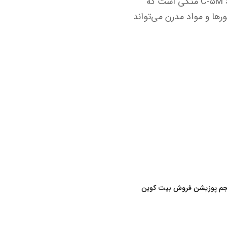
این در حالی است که ایالات متحده همچنان به پلتفرم‌های قدیمی خود مانند C-۵M Super Galaxy متکی است که
تی آن بسیار بالاست. یک هواپیمای BWB چینی با موتورها و مواد مدرن می‌تواند
حجم پوزیشن فروش بیت کوین