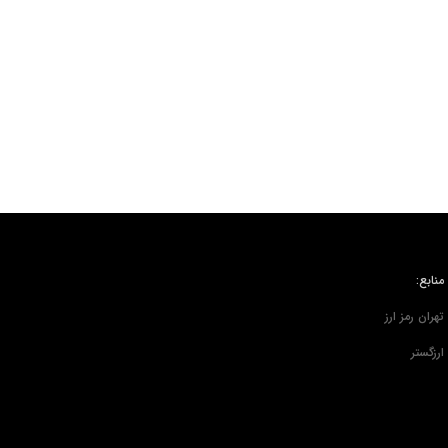
منابع:
تهران رمز ارز
ارزگستر