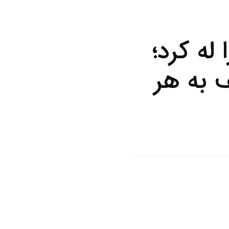
 را له کرد؛
توقف به هر