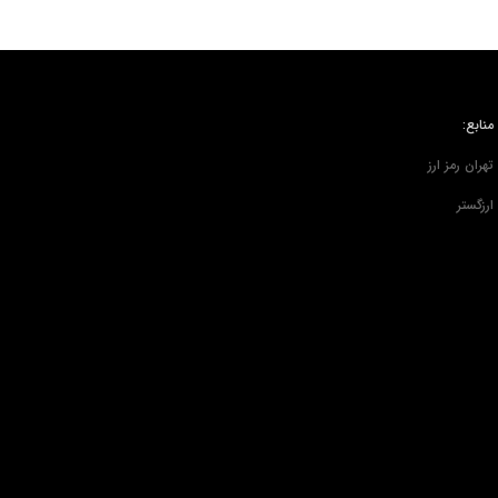
منابع:
تهران رمز ارز
ارزگستر