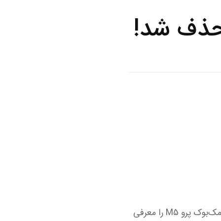
 حذف شد!
به گزارش خبرگزاری خبرآنلاین و براساس گزارش زومیت، اپل چند ساعت قبل به‌صورت رسمی مک‌بوک پرو M5 را معرفی