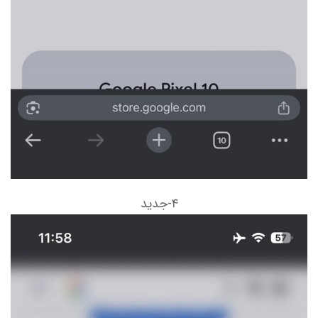
۴-جدید