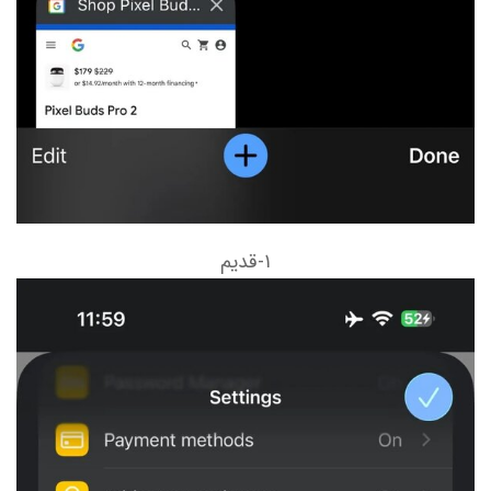
۱-قدیم