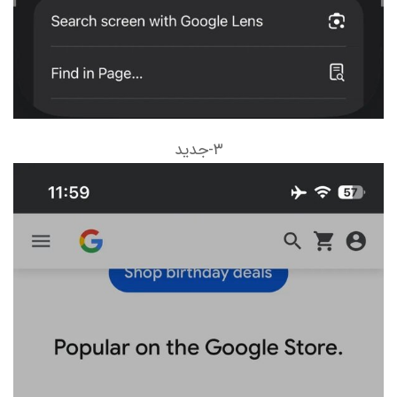
۳-جدید