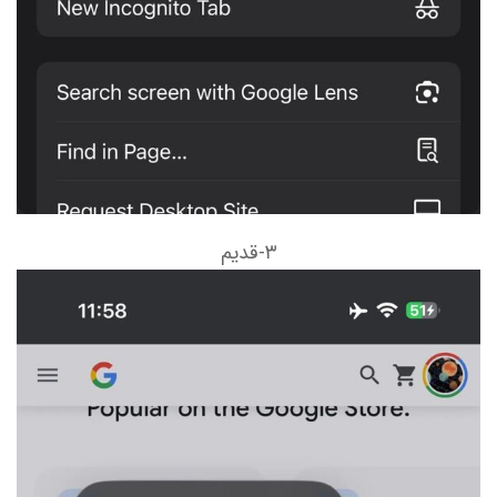
۳-قدیم