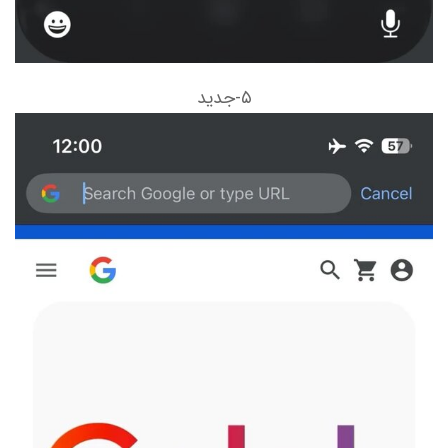
۵-جدید