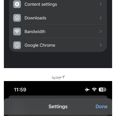
۲-جدید