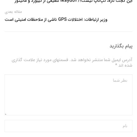
این گجت تازه، لپ‌تاپ نیست!/ «KeyGo» تلفیقی از کیبورد و مانیتور
مقاله بعدی
وزیر ارتباطات: اختلالات GPS ناشی از ملاحظات امنیتی است
پیام بگذارید
آدرس ایمیل شما منتشر نخواهد شد. قسمتهای مورد نیاز علامت گذاری
شده اند *