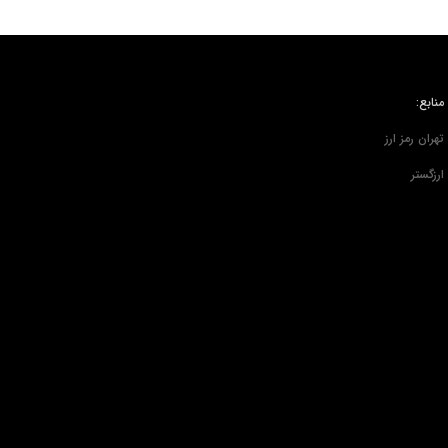
منابع:
تهران رمز ارز
ارزگستر