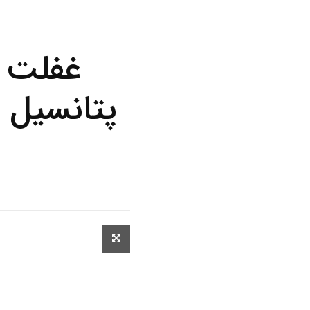
غفلت ا
پتانسیل 