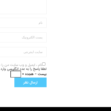
نام ، ایمیل و وب سایت من را 
لطفا پاسخ را به عدد انگلیسی وارد 
بیست − هجده =