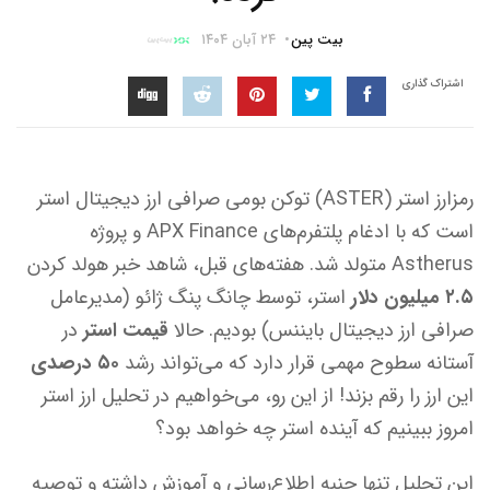
بیت پین
۲۴ آبان ۱۴۰۴
اشتراک گذاری
رمزارز استر (ASTER) توکن بومی صرافی ارز دیجیتال استر
است که با ادغام پلتفرم‌های APX Finance و پروژه
Astherus متولد شد. هفته‌های قبل، شاهد خبر هولد کردن
۲.۵ میلیون دلار
استر، توسط چانگ پنگ ژائو (مدیرعامل
صرافی ارز دیجیتال بایننس) بودیم. حالا
قیمت استر
در
آستانه سطوح مهمی قرار دارد که می‌تواند رشد
۵۰ درصدی
این ارز را رقم بزند! از این رو، می‌خواهیم در تحلیل ارز استر
امروز ببینیم که آینده استر چه خواهد بود؟
این تحلیل تنها جنبه اطلاع‌رسانی و آموزش داشته و توصیه