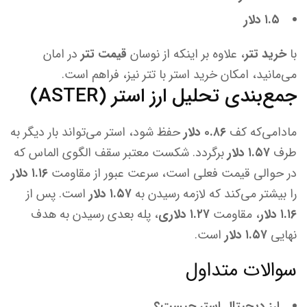
۱.۵ دلار
با
خرید تتر
، علاوه بر اینکه از نوسان
قیمت تتر
در امان
می‌مانید، امکان خرید استر با تتر نیز، فراهم است.
جمع‌بندی تحلیل ارز استر (ASTER)
مادامی‌که کف
۰.۸۶ دلار
حفظ شود، استر می‌تواند بار دیگر به
طرف
۱.۵۷ دلار
برگردد. شکست معتبر سقف الگوی الماس که
در حوالی قیمت فعلی است، سرعت عبور از مقاومت
۱.۱۶ دلار
را بیشتر می‌کند که لازمه رسیدن به
۱.۵۷ دلار
است. پس از
۱.۱۶ دلار
، مقاومت
۱.۲۷ دلاری
، پله بعدی رسیدن به هدف
نهایی
۱.۵۷ دلار
است.
سوالات متداول
ارز دیجیتال استر چیست؟