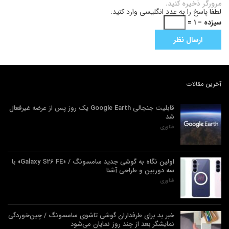
مرورگر ذخیره کنید.
لطفا پاسخ را به عدد انگلیسی وارد کنید:
سیزده − ۱ =
آخرین مقالات
قابلیت جنجالی Google Earth یک روز پس از عرضه غیرفعال
شد
فناوری
اولین نگاه به گوشی جدید سامسونگ / «Galaxy S26 FE» با
سه دوربین و طراحی آشنا
فناوری
خبر بد برای طرفداران گوشی تاشوی سامسونگ / چین‌خوردگی
نمایشگر بعد از چند روز نمایان می‌شود