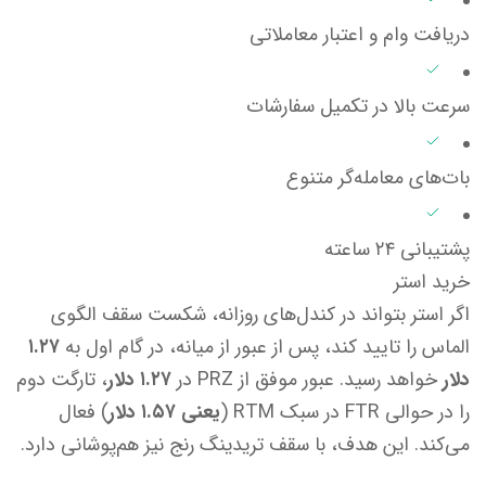
دریافت وام و اعتبار معاملاتی
سرعت بالا در تکمیل سفارشات
بات‌های معامله‌گر متنوع
پشتیبانی ۲۴ ساعته
خرید استر
اگر استر بتواند در کندل‌های روزانه، شکست سقف الگوی
الماس را تایید کند، پس از عبور از میانه، در گام اول به
۱.۲۷
دلار
خواهد رسید. عبور موفق از PRZ در
۱.۲۷ دلار
، تارگت دوم
را در حوالی FTR در سبک RTM (
یعنی ۱.۵۷ دلار
) فعال
می‌کند. این هدف، با سقف تریدینگ رنج نیز هم‌پوشانی دارد.