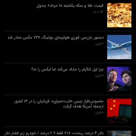
قیمت طلا و سکه یکشنبه ۱۸ مرداد+ جدول
طلا و ارز
دستور بازرسی فوری هواپیمای بوئینگ ۷۳۷ مکس صادر شد
فناوری
چرا اپل تلگرام را حذف می‌کند اما ایکس را نه؟
فناوری
جاسوس‌افزار چینی «لایت‌اسپای»، قربانیان را در ۱۳ کشور
ازجمله آمریکا هدف گرفت
فناوری
دلار ۴ درصد ریخت، ۲۰۷ فقط ۲.۹ درصد / خودرو زیر فشار دلار