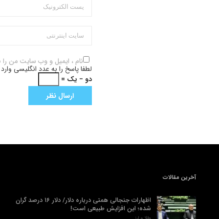
نام ، ایمیل و وب سایت من را 
لطفا پاسخ را به عدد انگلیسی وارد 
دو − یک =
آخرین مقالات
اظهارات جنجالی همتی درباره دلار/ دلار ۱۶ درصد گران
شده؛ این افزایش طبیعی است!
طلا و ارز