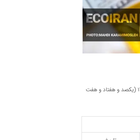
دلار امروز با کاهش ۰.۲۹ درصدی، از ۱۷۸,۰۰۰ (یکصد و هفتاد و هشت هزار) تومان به ۱۷۷,۴۸۵ (یکصد و هفتاد و هفت