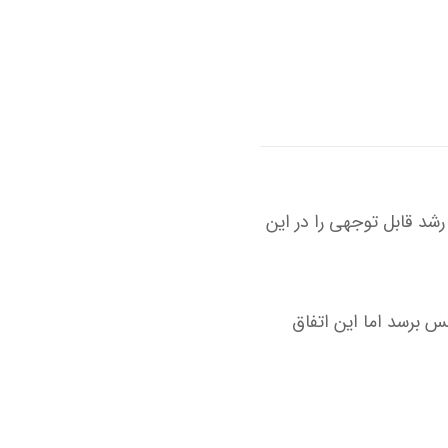
قره و طلا رشد قابل توجهی را در این
به رکورد ۴ هزار دلار در ازای هر اونس برسد اما این اتفاق