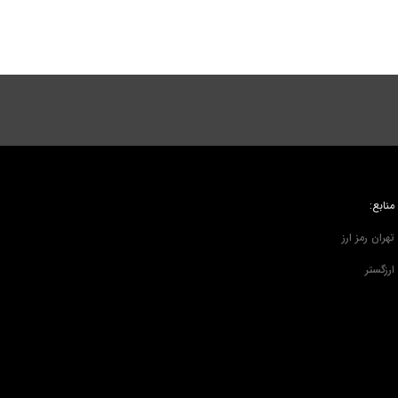
منابع:
تهران رمز ارز
ارزگستر