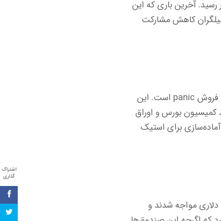
تریوم در هفته گذشته ۱۰.۲۵٪ افت کرد و در زمان انتشار این خبر به ۴۰۱۳ دلار رسید. آخرین باری که این
نتهی به ۵ سپتامبر بازمی‌گردد. تحلیلگران کاهش مشارکت
تحلیلگر ارز دیجیتال بیت‌بول در این رابطه گفت که این روند خروج، نشانه‌ای از تسلیم شدن و فروش panic است. این
 کمیسیون بورس و اوراق
حال آماده‌سازی برای استیک
اشتراک
گذاری
‌های قابل معامله بیت کوین نیز با خروج خالص ۸۹۷.۶ میلیون دلاری مواجه شدند و
ر ETF، در یک پادکست تأکید کرد که اگرچه این صندوق‌ها