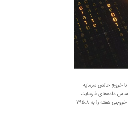
ن روز متوالی با خروج خالص سرمایه
حدود ۱۰٪ کاهش یافته است. بر اساس داده‌های فارساید،
این صندوق‌ها در روز جمعه با خروج ۲۴۸.۴ میلیون دلاری هفته را به پایان رساندند که مجموع خروجی هفته را به ۷۹۵.۸