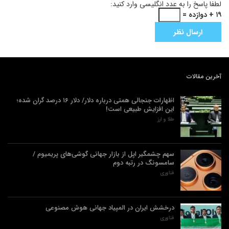
لطفا پاسخ را به عدد انگلیسی وارد کنید:
۱۹ + دوازده =
آخرین مقالات
اظهارات جنجالی همتی درباره دلار/ دلار ۱۶ درصد گران شده؛
این افزایش طبیعی است!
طلا و ارز
سهم چشمگیر اپل از بازار جهانی گوشی‌های پریمیوم /
سامسونگ در رتبه دوم
فناوری
درخشش ایران در المپیاد جهانی هوش مصنوعی
فناوری