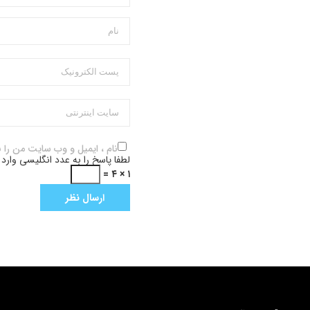
نام ، ایمیل و وب سایت من را 
لطفا پاسخ را به عدد انگلیسی وارد 
۱ × ۴ =