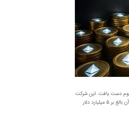
لیون اتریوم دست یافت. این شرکت
در روز ۱۵ اوت (۲۴ مرداد) میزان موجودی اتریوم خود را به ۱.۱۷ میلیون واحد رساند که ارزش آن بالغ بر ۵ میلیارد دلار