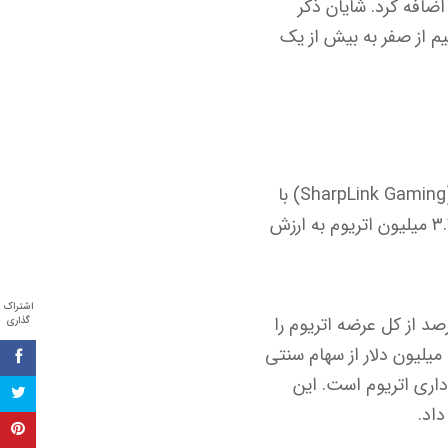
دلار به دارایی‌های خود اضافه کرد. شایان ذکر
در کمتر از یک ماه و نیم از صفر به بیش از یک
بیت ماین اکنون پیشتاز بخش خزانه‌داری اتریوم محسوب می‌شود و از شارپ لینک گیمینگ (SharpLink Gaming) با
۷۲۸,۸۰۴ اتریوم پیشی گرفته است. بر اساس داده‌ها، ۷۱ شرکت متمرکز بر اتریوم در مجموع ۳.۷ میلیون اتریوم به ارزش
اشتراک
Tom Le)، رئیس هیئت مدیره بیت ماین، اعلام کرده که این شرکت قصد دارد ۵ درصد از کل عرضه اتریوم را
گذاری
تصاحب کند. همچنین، کتی وود (Cathie Wood) از آرک اینوست (ARK Invest) تقریباً ۱۷۵ میلیون دلار از سهام سنتی
داری اتریوم است. این
داد.