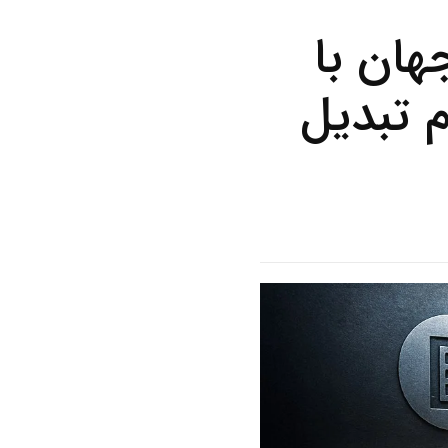
ان با
م تبدیل