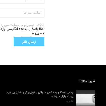
نام ، ایمیل و وب سایت من را 
لطفا پاسخ را به عدد انگلیسی وارد 
۷ − سه =
آخرین مقالات
ردمی K100 پرو مکس با باتری غول‌پیکر و شارژ بی‌سیم
روانه بازار می‌شود
فناوری