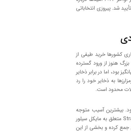
اندازی صندوق‌های ETF رمزارز شکل گرفت و در ژانویه ۲۰۲۴ نخستین ETF‌ها توسط SEC تأیید شد. پیروزی انتخاباتی
دی
یاری کشور‌ها خرید طیفی از
 بزرگ هنوز از ورود گسترده
ز بود، اما در برابر ذخایر
ارز‌ها به ذخایر خود را رد
ملات محدود است.
بود. بیشترین آسیب متوجه
سرمایه‌گذارانی است که به‌گونه‌ای رفتار کردند که گویی این رونق پایانی ندارد. شرکت Strategy متعلق به مایکل سیلور
شده، حدود ۶۰ میلیارد دلار بیت‌کوین جمع کرده و بخشی از این