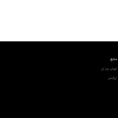
منابع:
تهران رمز ارز
ارزگستر