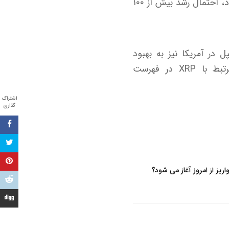
قدرتمند است. بر اساس تحلیل میلکی بول، اگر XRP بتواند بالای ناحیه ۲.۸ دلار تثبیت شود، احتمال رشد بیش از ۱۰۰
وش‌بینی نسبت به تایید صندوق‌های قابل معامله در بورس (ETF) ریپل در آمریکا نیز به بهبود
احساسات سرمایه‌گذاران کمک کرده است. طبق داده‌ها، تاکنون ۱۱ محصول ETF مرتبط با XRP در فهرست
اشتراک
گذاری
اریز از امروز آغاز می شود؟