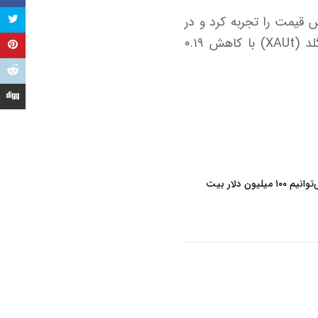
 با افت ۱۴.۹۰ درصدی بیشترین کاهش قیمت را تجربه کرد و در
صدر لیست زیان‌دیده‌های روز ایستاد. همچنین، نیوتن (AB) با افت ۰.۳۶ درصدی و تترگلد (XAUt) با کاهش ۰.۱۹
مایکل سیلور: در کمتر از یک ساعت می‌توانیم ۱۰۰ میلیون دلار بیت‌