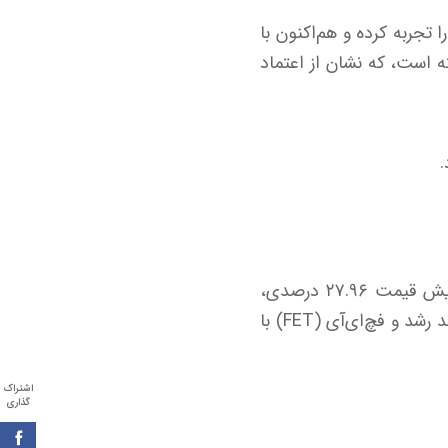
ن دارایی دیجیتال، طی ۲۴ ساعت گذشته رشدی ۴.۳۸ درصدی را تجربه کرده و هم‌اکنون با
 بر بازار نیز به ۵۸.۸۳ درصد افزایش یافته است، که نشان از اعتماد
بر اساس اطلاعات منتشرشده از CoinMarketCap، ارز دیجیتال سینتتیکس (SNX) با افزایش قیمت ۲۷.۹۶ درصدی،
عنوان پرسودترین رمزارز امروز را از آن خود کرد. پس از آن، اس‌پی‌ایکس (SPX) با ۱۷.۱۳ درصد رشد و فچ‌ای‌آی (FET) با
اشتراک
گذاری