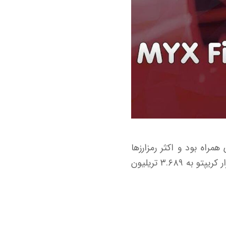
همراه بود و اکثر رمزارز‌ها
افزایش قیمت را تجربه کردند. بر اساس داده‌های وب‌سایت CoinMarketCap، ارزش کل بازار کریپتو به ۳.۶۸۹ تریلیون