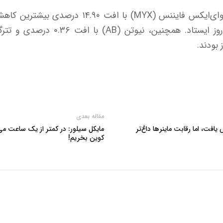
در سوی دیگر بازار، رمزارز‌ام‌وای‌ایکس فایننس (MYX)
 بودند.
مقاله بعدی
فت، اما رقابت ماینرها داغ‌تر
کوین بخریم!