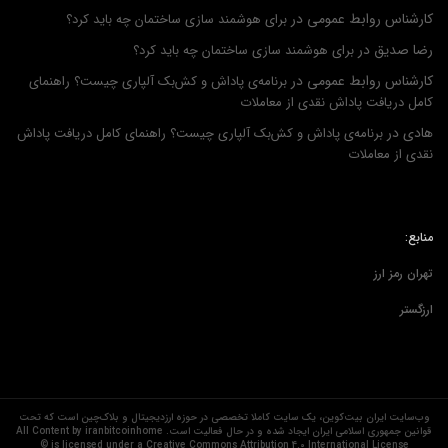
کارشناس روابط عمومی
در
برای هوشمند سازی ساختمان چه باید کرد؟
رضا صدیق
در
برای هوشمند سازی ساختمان چه باید کرد؟
کارشناس روابط عمومی
در
برنامه‌ی پاداش و کش‌بک آلپاری چیست؟ راهنمای
کامل دریافت پاداش نقدی از معاملات
هادی
در
برنامه‌ی پاداش و کش‌بک آلپاری چیست؟ راهنمای کامل دریافت پاداش
نقدی از معاملات
منابع:
تهران رمز ارز
ارزگستر
وب‌سایت ایران بیت‌کوین، یک سایت کاملا تخصصی در حوزه ارزدیجیتال و بلاک‌چین است که تحت
قوانین جمهوری اسلامی ایران ایجاد شده و در حال فعالیت است. All Content by iranbitcoinhome
is licensed under a Creative Commons Attribution 4.0 International License ©️