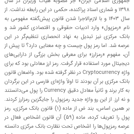
جمهوری اسلامی ایران» جز مصوبه هیات وزیران در سال
۱۳۹۸ و شماری اسناد پراکنده، حکمی در این رابطه نداشت. از
سال ۱۴۰۳ و با لازم‌الاجرا شدن قانون پیش‌گفته مفهومی به
نام «رمزپول» وارد ادبیات حقوقی و اقتصادی کشور شد و
بانک مرکزی نیز تبدیل به نهاد انحصاری تنظیم‌گر در این
عرصه شد. اما رمز پول چیست و چه معنایی دارد؟ تا پیش از
آن، مفهوم «رمزارز» برای معرفی بخش بزرگی از دارایی‌های
دیجیتال مورد استفاده قرار گرفت. رمز ارز معادلی بود که برای
واژه Cryptocurrency در نظر گرفته شده بود. واضعان قانون
بانک مرکزی بر آن بودند تا اولاً واژه‌ای فارسی در این برگردان
به کار برند و ثانیاً معادل دقیق Currency را پول می‌دانستند
و نه ارز. از این رو واژه جدید رمزپول را جایگزین رمزارز کردند.
بر همین اساس، بند ض از ماده (۱) قانون بانک مرکزی، رمز
پول را تعریف کرده، ماده (۵۹) آن قانون اشخاص فعال در
عرصه رمزپول‌ها را اشخاص تحت نظارت بانک مرکزی دانسته