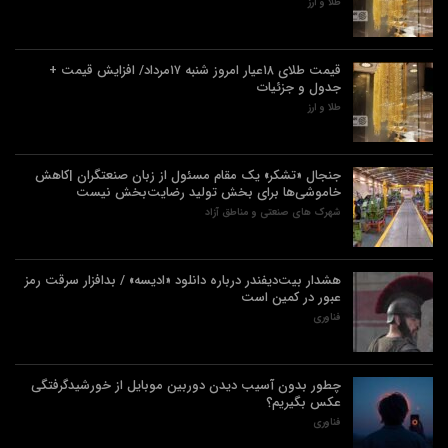
طلا و ارز
قیمت طلای ۱۸عیار امروز شنبه ۱۷مرداد/ افزایش قیمت +
جدول و جزئیات
طلا و ارز
جنجال «تشکر» یک مقام مسئول از زبان صنعتگران |کاهش
خاموشی‌ها برای بخش تولید رضایت‌بخش نیست
شهرک های صنعتی و مناطق آزاد
هشدار بیت‌دیفندر درباره دانلود «ادیسه» / بدافزار سرقت رمز
عبور در کمین است
فناوری
چطور بدون آسیب دیدن دوربین موبایل از خورشیدگرفتگی
عکس بگیریم؟
فناوری