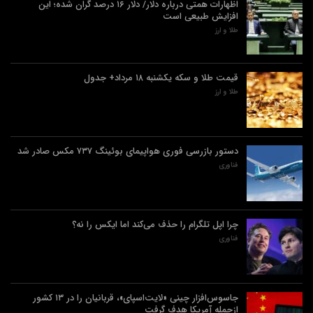
اظهارات همتی درباره دلار/ دلار ۱۶ درصد گران شده؛ این
افزایش طبیعی است
طلا و ارز
قیمت طلا و سکه یکشنبه ۱۸ مرداد+ جدول
طلا و ارز
دستور بازرسی فوری هواپیمای بوئینگ ۷۳۷ مکس صادر شد
فناوری
چرا اپل تلگرام را حذف می‌کند اما ایکس را نه؟
فناوری
جاسوس‌افزار چینی «لایت‌اسپای»، قربانیان را در ۱۳ کشور
ازجمله آمریکا هدف گرفت