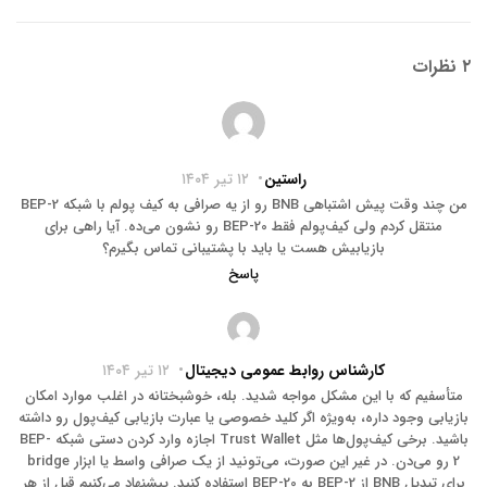
۲ نظرات
راستین
۱۲ تیر ۱۴۰۴
من چند وقت پیش اشتباهی BNB رو از یه صرافی به کیف پولم با شبکه BEP-2
منتقل کردم ولی کیف‌پولم فقط BEP-20 رو نشون می‌ده. آیا راهی برای
بازیابیش هست یا باید با پشتیبانی تماس بگیرم؟
پاسخ
کارشناس روابط عمومی دیجیتال
۱۲ تیر ۱۴۰۴
متأسفیم که با این مشکل مواجه شدید. بله، خوشبختانه در اغلب موارد امکان
بازیابی وجود داره، به‌ویژه اگر کلید خصوصی یا عبارت بازیابی کیف‌پول رو داشته
باشید. برخی کیف‌پول‌ها مثل Trust Wallet اجازه وارد کردن دستی شبکه BEP-
2 رو می‌دن. در غیر این صورت، می‌تونید از یک صرافی واسط یا ابزار bridge
برای تبدیل BNB از BEP-2 به BEP-20 استفاده کنید. پیشنهاد می‌کنیم قبل از هر