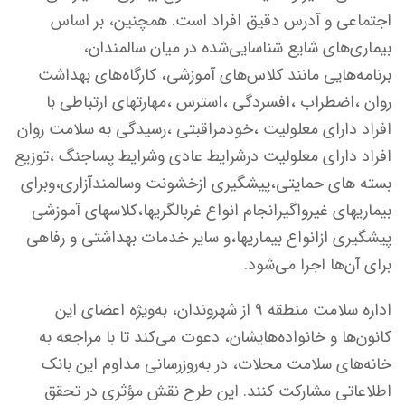
اجتماعی و آدرس دقیق افراد است. همچنین، بر اساس
بیماری‌های شایع شناسایی‌شده در میان سالمندان،
برنامه‌هایی مانند کلاس‌های آموزشی، کارگاه‌های بهداشت
روان ،اضطراب ،افسردگی ،استرس ،مهارتهای ارتباطی با
افراد دارای معلولیت ،خودمراقبتی ،رسیدگی به سلامت روان
افراد دارای معلولیت درشرایط عادی وشرایط پساجنگ ،توزیع
بسته های حمایتی،پیشگیری ازخشونت وسالمندآزاری،وبرای
بیماریهای غیرواگیرانجام انواع غربالگریها،کلاسهای آموزشی
پیشگیری ازانواع بیماریها،و سایر خدمات بهداشتی و رفاهی
برای آن‌ها اجرا می‌شود.
اداره سلامت منطقه ۹ از شهروندان، به‌ویژه اعضای این
کانون‌ها و خانواده‌هایشان، دعوت می‌کند تا با مراجعه به
خانه‌های سلامت محلات، در به‌روزرسانی مداوم این بانک
اطلاعاتی مشارکت کنند. این طرح نقش مؤثری در تحقق