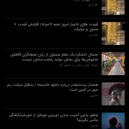
طلا و ارز
قیمت طلای ۱۸عیار امروز شنبه ۱۷مرداد/ افزایش قیمت +
جدول و جزئیات
طلا و ارز
جنجال «تشکر» یک مقام مسئول از زبان صنعتگران |کاهش
خاموشی‌ها برای بخش تولید رضایت‌بخش نیست
شهرک های صنعتی و مناطق آزاد
هشدار بیت‌دیفندر درباره دانلود «ادیسه» / بدافزار سرقت رمز
عبور در کمین است
فناوری
چطور بدون آسیب دیدن دوربین موبایل از خورشیدگرفتگی
عکس بگیریم؟
فناوری