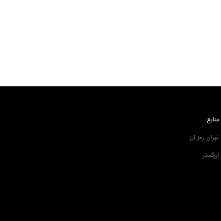
منابع:
تهران رمز ارز
ارزگستر