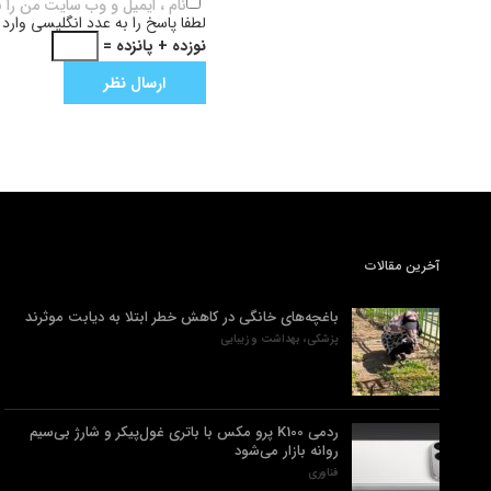
نام ، ایمیل و وب سایت من را 
لطفا پاسخ را به عدد انگلیسی وارد 
نوزده + پانزده =
آخرین مقالات
باغچه‌های خانگی در کاهش خطر ابتلا به دیابت موثرند
پزشکی، بهداشت و زیبایی
ردمی K100 پرو مکس با باتری غول‌پیکر و شارژ بی‌سیم
روانه بازار می‌شود
فناوری