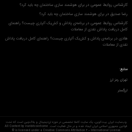
کارشناس روابط عمومی
در
برای هوشمند سازی ساختمان چه باید کرد؟
رضا صدیق
در
برای هوشمند سازی ساختمان چه باید کرد؟
کارشناس روابط عمومی
در
برنامه‌ی پاداش و کش‌بک آلپاری چیست؟ راهنمای
کامل دریافت پاداش نقدی از معاملات
هادی
در
برنامه‌ی پاداش و کش‌بک آلپاری چیست؟ راهنمای کامل دریافت پاداش
نقدی از معاملات
منابع:
تهران رمز ارز
ارزگستر
وب‌سایت ایران بیت‌کوین، یک سایت کاملا تخصصی در حوزه ارزدیجیتال و بلاک‌چین است که تحت
قوانین جمهوری اسلامی ایران ایجاد شده و در حال فعالیت است. All Content by iranbitcoinhome
is licensed under a Creative Commons Attribution 4.0 International License ©️