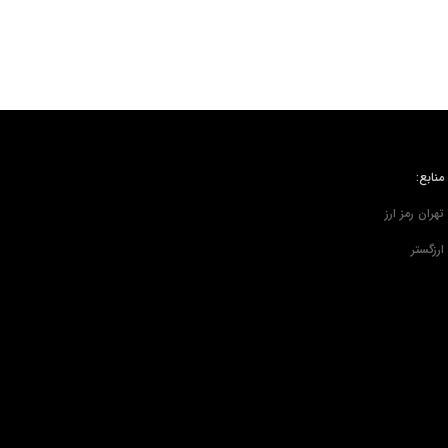
منابع:
تهران رمز ارز
ارزگستر