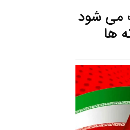
ف می شود
ه ها