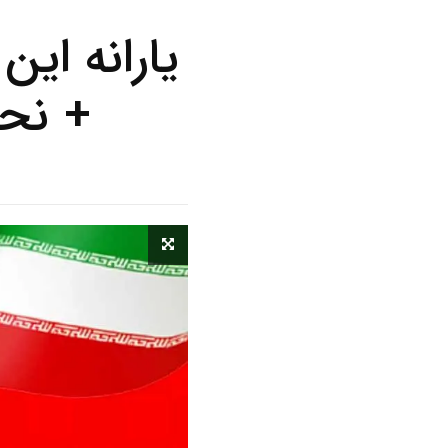
یارانه ای
+ نحو