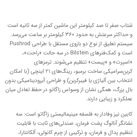
شتاب صفر تا صد کیلومتر این ماشین کمتر از سه ثانیه است
و حداکثر سرعتش به حدود ۳۶۰ کیلومتر بر ساعت می‌رسد.
سیستم تعلیق از نوع دو بازوی مستقل با طراحی Pushrod
است و کمک‌فنرهای Bilstein در سه حالت «راحت»،
«اسپرت» و «پیست» تنظیم می‌شوند. ترمزهای
کربن‌سرامیکی ساخت برمبو، رینگ‌های ۲۱ اینچی (با امکان
انتخاب بین آلیاژی یا فیبرکربن) و طراحی آیرودینامیکی بدون
بال بزرگ، همگی نشان از وسواس زاگاتو در حفظ تعادل میان
عملکرد و زیبایی دارند.
کابین نیز وفادار به فلسفه مینیمالیستی زاگاتو است: سه
نشانگر آنالوگ پشت فرمان، صندلی‌های ثابت با قابلیت
تنظیم پدال و فرمان، و ترکیبی از چرم کانولی، آلکانتارا،