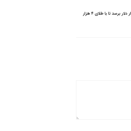
پیتر شیف: بیت‌ کوین باید به ۱۴۸ هزار دلار برسد تا با طلای ۴ هزار