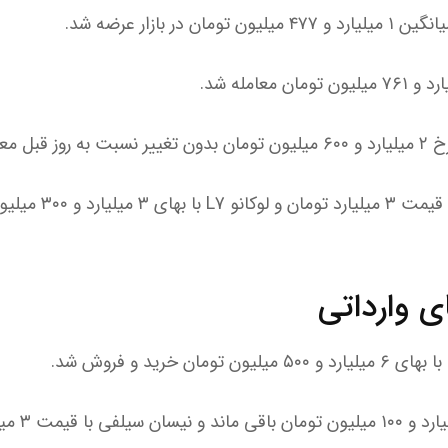
در بازار عرضه شد.
فونیکس FX فورویل‌درایو
 وارداتی