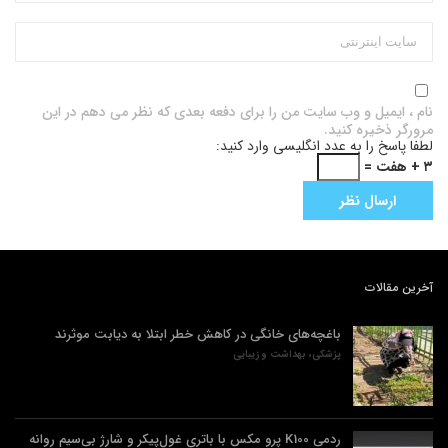
نام ، ایمیل و وب سایت من را برای دفعه بعدی که نظر می دهم در این
مرورگر ذخیره کنید.
لطفا پاسخ را به عدد انگلیسی وارد کنید:
۳ + هفت =
آخرین مقالات
باغچه‌های خانگی در کاهش خطر ابتلا به دیابت موثرند
پزشکی، بهداشت و زیبایی
ردمی K100 پرو مکس با باتری غول‌پیکر و شارژ بی‌سیم روانه