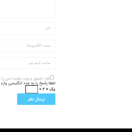
نام ، ایمیل و وب سایت من را 
لطفا پاسخ را به عدد انگلیسی وارد 
یک × ۲ =