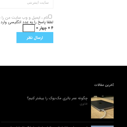
نام ، ایمیل و وب سایت من را 
لطفا پاسخ را به عدد انگلیسی وارد 
۴ × چهار =
آخرین مقالات
چگونه عمر باتری مک‌بوک را بیشتر کنیم؟
فناوری