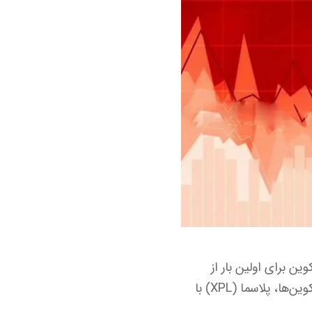
 بیت‌ کوین برای اولین بار از
ابتدای ماه میلادی اکتبر کندل نزولی ثبت کرد و به زیر سطح ۱۲۱ هزار دلار رسید. در میان آلت‌ کوین‌ها، پلاسما (XPL) با