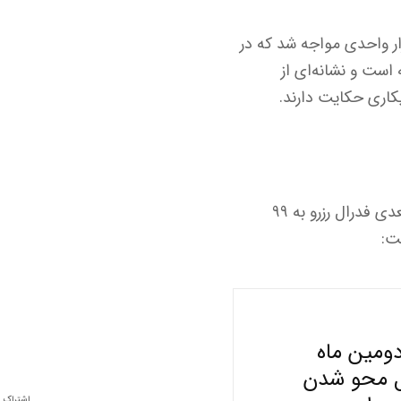
ش شرکت ADP، اشتغال بخش خصوصی آمریکا در ماه سپتامبر با کاهش ۳۲ هزار واحدی مواجه شد که در
گذشته است و نشانه‌ای از
اری حکایت دارند.
بر اساس ابزار فدواچ (CME FedWatch)، احتمال کاهش ۰.۲۵ واحدی نرخ بهره در نشست بعدی فدرال رزرو به ۹۹
ومین ماه
هره در حال محو شدن
اشتراک