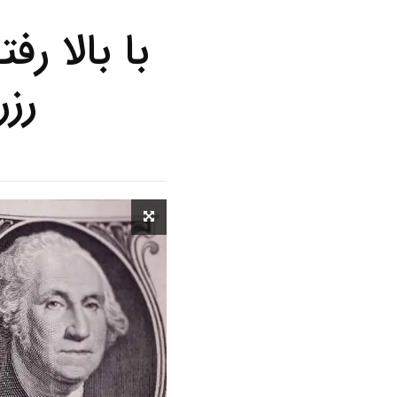
با بالا ر
رز