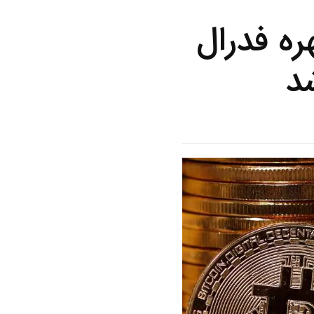
ره فدرال
د