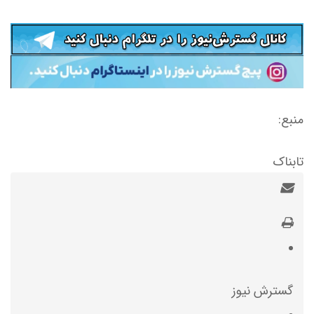
منبع:
تابناک
گسترش نیوز