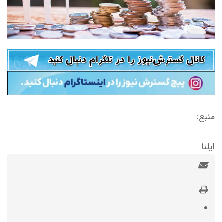
منبع:
ایلنا