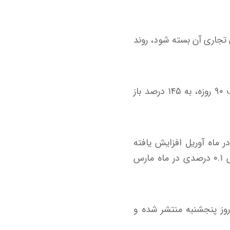
ی تجاری آن بسته شود، روند
دونالد ترامپ رئیس‌جمهور آمریکا در روز دوشنبه گفت عوارض بر واردات از چین پس‌از توقف ۹۰ روزه، به ۱۴۵ درصد باز
یکا اعلام کرد شاخص قیمت مصرف‌کننده در این کشور ۰.۲ درصد در ماه آوریل افزایش یافته
است. این در حالیست که اقتصاددان‌های رویترز یک افزایش ۰.۳ درصدی را به‌دنبال کاهش ۰.۱ درصدی در ماه مارس
وز پنجشنبه منتشر شده و