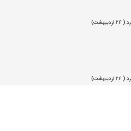
یبهشت)
یبهشت)