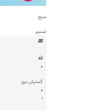
منبع:
تسنیم
گسترش نیوز