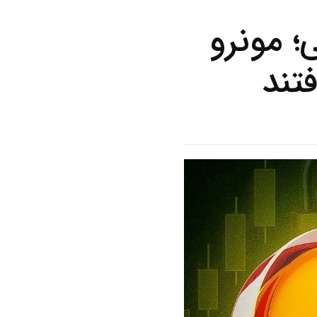
 مونرو