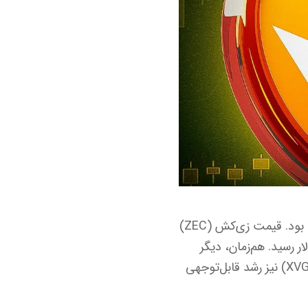
بازار ارزهای دیجیتال روز یک‌شنبه شاهد جهش چشمگیری در بخش کوین‌های حریم خصوصی بود. قیمت زی‌کش (ZEC)
۱۲ درصدی از مرز ۶۴۰ دلار عبور کرد و مونرو (XMR) نیز با صعود ۲۱ درصدی به ۴۴۲ دلار رسید. هم‌زمان، دیگر
ارزهای متمرکز بر حریم خصوصی مانند دش (Dash)، دیکرد (DCR)، هورایزن (ZEN) و ورج (XVG) نیز رشد قابل‌توجهی